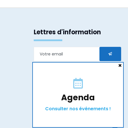
Lettres d'information
En transmettant mon e-mail j’accepte que les
informations saisies soient exploitées dans le
cadre de ma demande et de la relation qui peut
en découler.
Agenda
Consulter nos événements !