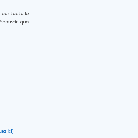
i contacte le
écouvrir que
ez ici)