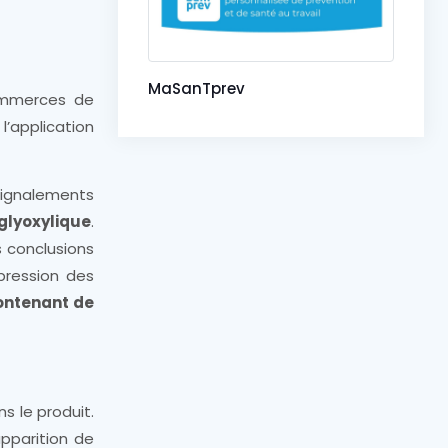
MaSanTprev
commerces de
l’application
signalements
 glyoxylique
.
s conclusions
pression des
ontenant de
ns le produit.
pparition de