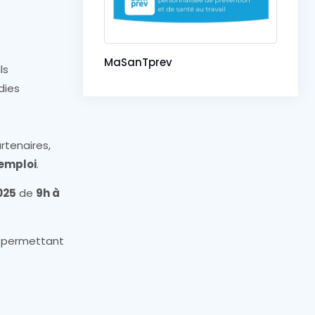
MaSanTprev
ls
dies
rtenaires,
 emploi
.
025
de
9h à
ur permettant