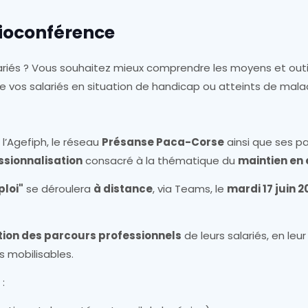
isioconférence
ariés ? Vous souhaitez mieux comprendre les moyens et outi
e vos salariés en situation de handicap ou atteints de mala
)
l’Agefiph, le réseau
Présanse Paca-Corse
ainsi que ses pa
ssionnalisation
consacré à la thématique du
maintien en
ploi"
se déroulera
à distance
, via Teams, le
mardi 17 juin 2
tion des parcours professionnels
de leurs salariés, en le
s mobilisables.
: