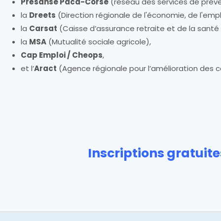
Présanse Paca-Corse
(réseau des services de préven
la
Dreets
(Direction régionale de l'économie, de l'emploi
la
Carsat
(Caisse d’assurance retraite et de la santé a
la
MSA
(Mutualité sociale agricole),
Cap Emploi / Cheops
,
et l’
Aract
(Agence régionale pour l’amélioration des co
Inscriptions gratuites