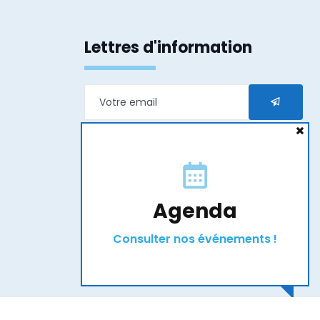
Lettres d'information
En transmettant mon e-mail j’accepte que les
informations saisies soient exploitées dans le
cadre de ma demande et de la relation qui peut
en découler.
Agenda
Consulter nos événements !