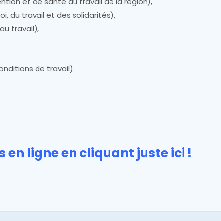
tion et de santé au travail de la région),
, du travail et des solidarités),
u travail),
nditions de travail).
 en ligne en cliquant juste ici !