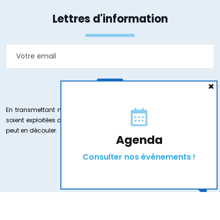
Lettres d'information
En transmettant mon e-mail j’accepte que les informations saisies
soient exploitées dans le cadre de ma demande et de la relation qui
peut en découler.
Agenda
Consulter nos événements !
2026 GMSI84
-
Mentions légales
-
Politique de confidentialité