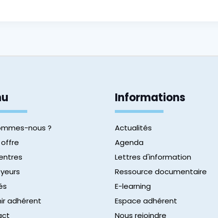
nu
Informations
sommes-nous ?
Actualités
 offre
Agenda
entres
Lettres d'information
yeurs
Ressource documentaire
és
E-learning
ir adhérent
Espace adhérent
act
Nous rejoindre