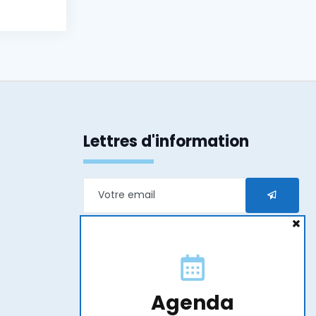
Lettres d'information
En transmettant mon e-mail j’accepte que les
informations saisies soient exploitées dans le
cadre de ma demande et de la relation qui peut
en découler.
Agenda