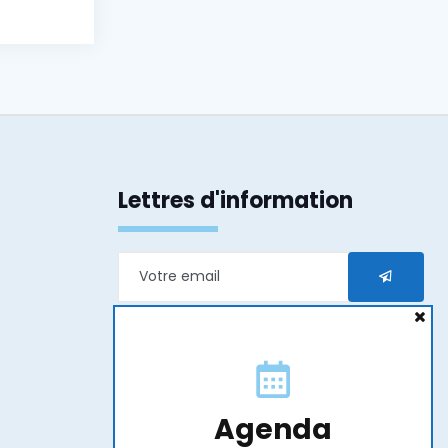
Lettres d'information
En transmettant mon e-mail j’accepte que les
informations saisies soient exploitées dans le
cadre de ma demande et de la relation qui peut
en découler.
Agenda