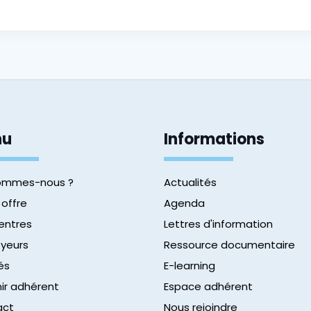
nu
Informations
sommes-nous ?
Actualités
 offre
Agenda
entres
Lettres d'information
yeurs
Ressource documentaire
és
E-learning
ir adhérent
Espace adhérent
act
Nous rejoindre